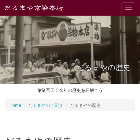
Toggl
navig
だるまやの歴史
創業百四十余年の歴史を紐解こう
Home
だるまやのご紹介
だるまやの歴史