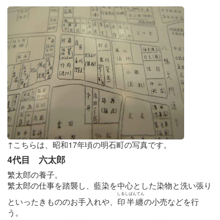
↑こちらは、昭和17年頃の明石町の写真です。
4代目 六太郎
繁太郎の養子。
繁太郎の仕事を踏襲し、藍染を中心とした染物と洗い張り
しるしばんてん
といったきもののお手入れや、
印半纏
の小売などを行
う。