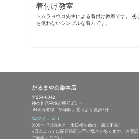
着付け教室
トムラヨウコ先生による着付け教室です。 初
を使わないシンプルな着方です。
だるまや京染本店
〒254-0042
神奈川県平塚市明石町5−7
JR東海道線「平塚駅」北口より徒歩7分
0463-21-1411
9:00〜17:30(水と、土日祝午前は、店主不在)
※日によっては閉店時間が早い場合があります。お電話
ご確認ください。