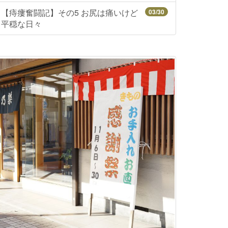
【痔瘻奮闘記】その5 お尻は痛いけど
03/30
平穏な日々