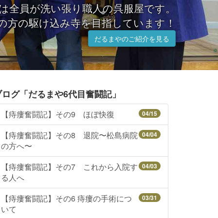
は全員が洗い張り職人の呉服屋です。
の方の駆け込み寺を目指しています！
だるまやのご紹介を見る
ブログ「だるまや6代目奮闘記」
【痔瘻奮闘記】その9 ほぼ快復
04/15
【痔瘻奮闘記】その8 退院〜松島病院
04/04
の方へ〜
【痔瘻奮闘記】その7 これから入院す
04/03
る人へ
【痔瘻奮闘記】その6 痔瘻の手術につ
03/31
いて