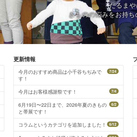
だるまや
きものの悩みをお持ち
更新情報
今月のおすすめ商品は小千谷ちぢみで
7/24
す！
今月はお客様感謝祭です！
7/4
6月19日〜22日まで、2026年夏のきもの
6/2
と帯展です！
コラムというカテゴリを追加しました！
6/12