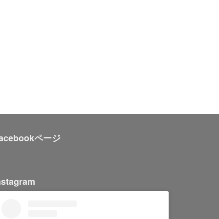
acebookページ
nstagram