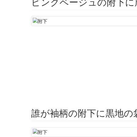
ピンクベージュの附下に
誰が袖柄の附下に黒地の