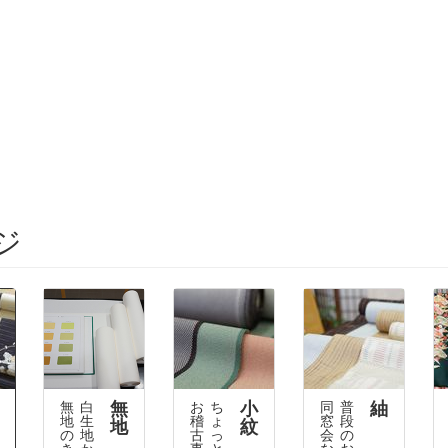
ジ
無
小
紬
無
白
お
ち
同
普
地
生
稽
ょ
窓
段
地
紋
の
地
古
っ
会
の
き
か
事
と
な
お