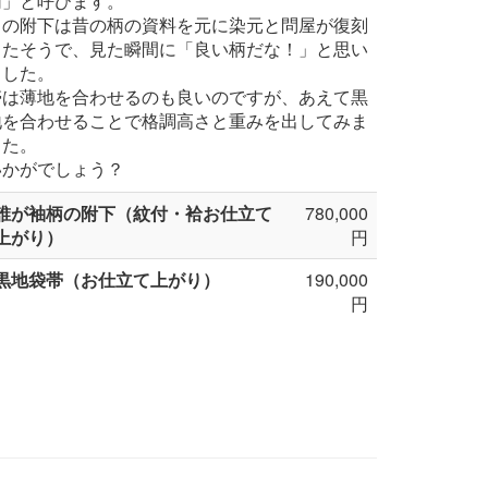
柄」と呼びます。
この附下は昔の柄の資料を元に染元と問屋が復刻
したそうで、見た瞬間に「良い柄だな！」と思い
ました。
帯は薄地を合わせるのも良いのですが、あえて黒
地を合わせることで格調高さと重みを出してみま
した。
いかがでしょう？
誰が袖柄の附下（紋付・袷お仕立て
780,000
上がり）
円
黒地袋帯（お仕立て上がり）
190,000
円