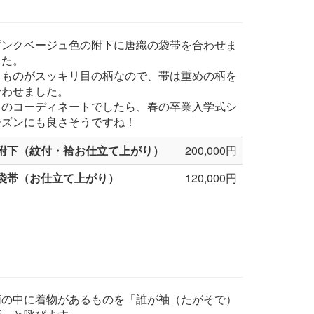
ピンクベージュ色の附下に唐織の袋帯を合わせま
した。
きものがスッキリ目の柄なので、帯は重めの柄を
合わせました。
このコーディネートでしたら、春の卒業入学式シ
ーズンにも良さそうですね！
附下（紋付・袷お仕立て上がり）
200,000円
袋帯（お仕立て上がり）
120,000円
柄の中に着物があるものを「誰が袖（たがそで）