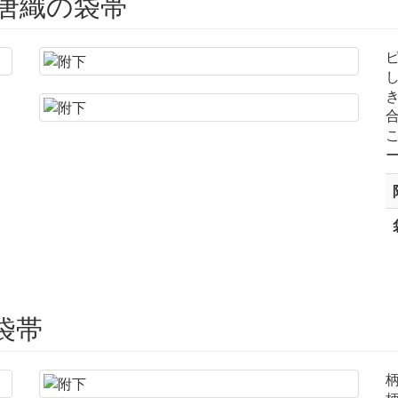
唐織の袋帯
袋帯