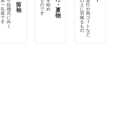
留
・
一
結
の
始
上
行
礼
婚
で
め
に
や
袖
夏
装
式
す
羽
雨
物
で
に
織
ゴ
す
向
る
ー
く
も
ト
の
な
ど