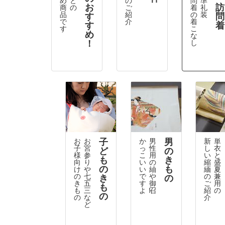
お
訪
商
の
ご
着
礼
品
紹
の
装
す
問
で
介
着
す
着
す
こ
め
な
！
し
子
男
お
お
か
男
新
単
子
宮
っ
性
し
衣
ど
の
様
参
こ
用
い
と
も
き
向
り
い
の
縮
盛
の
も
け
や
い
紬
緬
夏
の
七
で
や
の
兼
き
の
き
五
す
御
ご
用
も
も
三
よ！
召
紹
の
の
の
な
介
ど