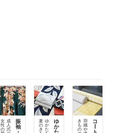
振
ゆ
コ
女
成
夏
ゆ
き
羽
性
人
の
か
も
織
袖
か
ー
の
式
き
た
の
や
・
た
ト
第
や
も
を
の
道