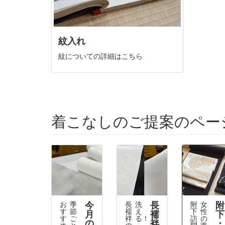
紋入れ
紋についての詳細はこちら
着こなしのご提案のペー
今
長
附
お
季
長
洗
附
女
す
節
襦
え
下
性
月
襦
下
す
ご
袢
る！！
訪
の
の
袢
・
め
と
の
問
準