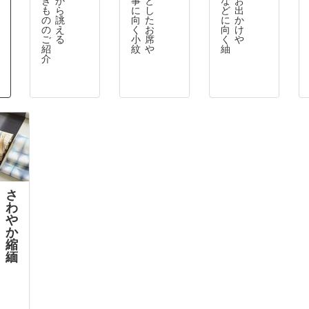
も
ら
に
し
ど
出
の
誂
向
た
に
か
の
え
く
お
向
け
ご
る
小
席
く
や
紹
紋
や
紬
介
さ
わ
や
か
縮
緬