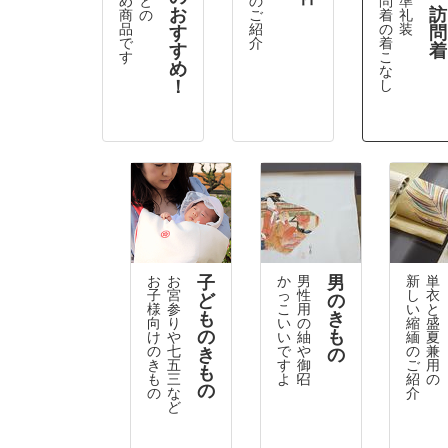
お
訪
商
の
ご
着
礼
品
紹
の
装
す
問
で
介
着
す
着
す
こ
め
な
！
し
子
男
お
お
か
男
新
単
子
宮
っ
性
し
衣
ど
の
様
参
こ
用
い
と
も
き
向
り
い
の
縮
盛
の
も
け
や
い
紬
緬
夏
の
七
で
や
の
兼
き
の
き
五
す
御
ご
用
も
も
三
よ！
召
紹
の
の
の
な
介
ど