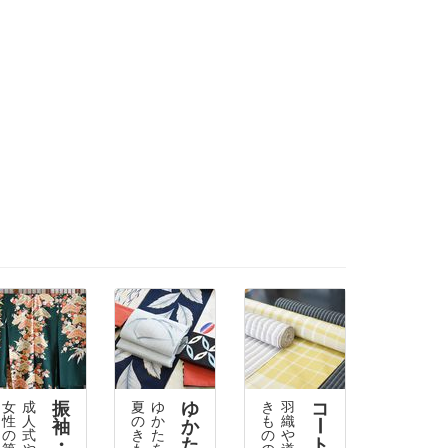
振
ゆ
コ
女
成
夏
ゆ
き
羽
性
人
の
か
も
織
袖
か
ー
の
式
き
た
の
や
・
た
ト
第
や
も
を
の
道