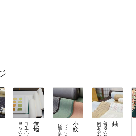
ジ
無
小
紬
無
白
お
ち
同
普
地
生
稽
ょ
窓
段
地
紋
の
地
古
っ
会
の
き
か
事
と
な
お