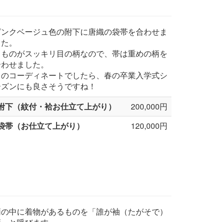
ピンクベージュ色の附下に唐織の袋帯を合わせま
した。
きものがスッキリ目の柄なので、帯は重めの柄を
合わせました。
このコーディネートでしたら、春の卒業入学式シ
ーズンにも良さそうですね！
附下（紋付・袷お仕立て上がり）
200,000円
袋帯（お仕立て上がり）
120,000円
柄の中に着物があるものを「誰が袖（たがそで）