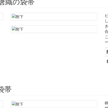
唐織の袋帯
袋帯