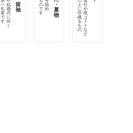
留
・
一
結
の
始
上
行
礼
婚
で
め
に
や
袖
夏
装
式
す
羽
雨
物
で
に
織
ゴ
す
向
る
ー
く
も
ト
の
な
ど