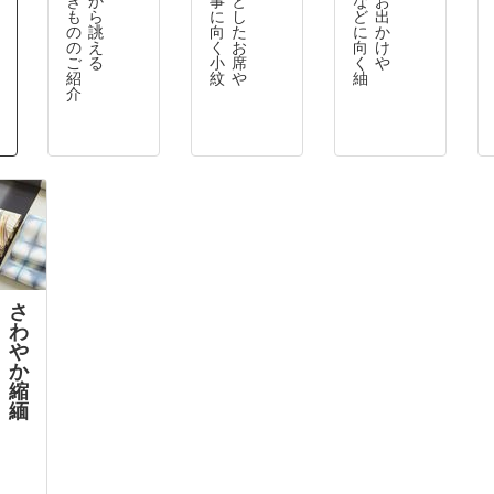
も
ら
に
し
ど
出
の
誂
向
た
に
か
の
え
く
お
向
け
ご
る
小
席
く
や
紹
紋
や
紬
介
さ
わ
や
か
縮
緬