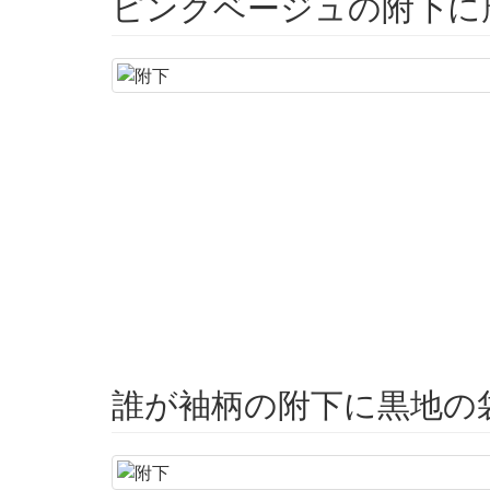
ピンクベージュの附下に
誰が袖柄の附下に黒地の