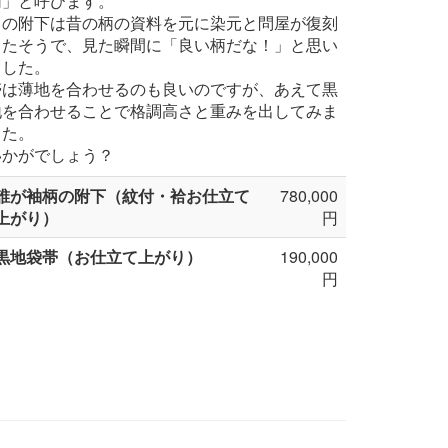
柄」と呼びます。
この附下は昔の柄の資料を元に染元と問屋が復刻
したそうで、見た瞬間に「良い柄だな！」と思い
ました。
帯は薄地を合わせるのも良いのですが、あえて黒
地を合わせることで格調高さと重みを出してみま
した。
いかがでしょう？
誰が袖柄の附下（紋付・袷お仕立て
780,000
上がり）
円
黒地袋帯（お仕立て上がり）
190,000
円