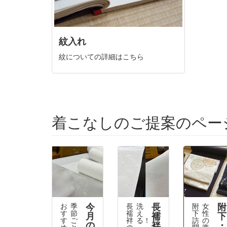
紋入れ
紋についての詳細はこちら
着こなしのご提案のペー
今
長
附
お
季
長
洗
附
女
す
節
襦
え
下
性
月
襦
下
す
ご
袢
る！！
訪
の
の
袢
・
め
と
の
問
準