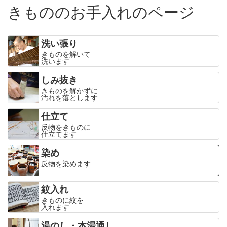
きもののお手入れのページ
洗い張り
きものを解いて
洗います
しみ抜き
きものを解かずに
汚れを落とします
仕立て
反物をきものに
仕立てます
染め
反物を染めます
紋入れ
きものに紋を
入れます
湯のし・本湯通し