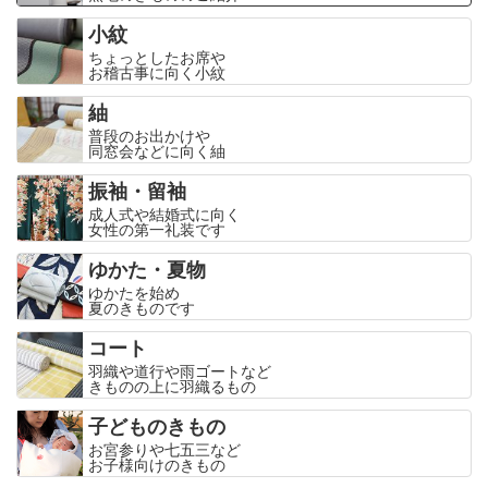
小紋
ちょっとしたお席や
お稽古事に向く小紋
紬
普段のお出かけや
同窓会などに向く紬
振袖・留袖
成人式や結婚式に向く
女性の第一礼装です
ゆかた・夏物
ゆかたを始め
夏のきものです
コート
羽織や道行や雨ゴートなど
きものの上に羽織るもの
子どものきもの
お宮参りや七五三など
お子様向けのきもの