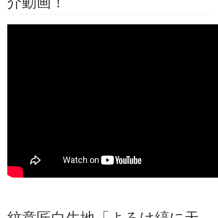
介動画！
紋意匠白生地「よろけ縞に天