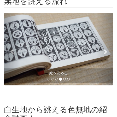
無地を誂える流れ
決める
寸法を測
白生地から誂える色無地の紹