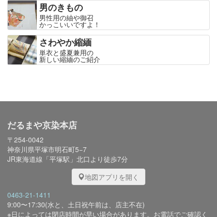
男のきもの
男性用の紬や御召
かっこいいですよ！
さわやか縮緬
単衣と盛夏兼用の
新しい縮緬のご紹介
だるまや京染本店
〒254-0042
神奈川県平塚市明石町5−7
JR東海道線「平塚駅」北口より徒歩7分
地図アプリを開く
0463-21-1411
9:00〜17:30(水と、土日祝午前は、店主不在)
※日によっては閉店時間が早い場合があります。お電話でご確認く