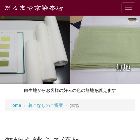
Toggl
navig
無地
白生地からお客様の好みの色の無地を誂えます
Home
着こなしのご提案
無地